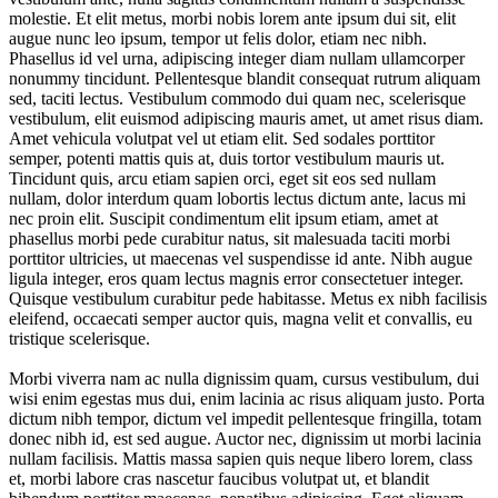
molestie. Et elit metus, morbi nobis lorem ante ipsum dui sit, elit
augue nunc leo ipsum, tempor ut felis dolor, etiam nec nibh.
Phasellus id vel urna, adipiscing integer diam nullam ullamcorper
nonummy tincidunt. Pellentesque blandit consequat rutrum aliquam
sed, taciti lectus. Vestibulum commodo dui quam nec, scelerisque
vestibulum, elit euismod adipiscing mauris amet, ut amet risus diam.
Amet vehicula volutpat vel ut etiam elit. Sed sodales porttitor
semper, potenti mattis quis at, duis tortor vestibulum mauris ut.
Tincidunt quis, arcu etiam sapien orci, eget sit eos sed nullam
nullam, dolor interdum quam lobortis lectus dictum ante, lacus mi
nec proin elit. Suscipit condimentum elit ipsum etiam, amet at
phasellus morbi pede curabitur natus, sit malesuada taciti morbi
porttitor ultricies, ut maecenas vel suspendisse id ante. Nibh augue
ligula integer, eros quam lectus magnis error consectetuer integer.
Quisque vestibulum curabitur pede habitasse. Metus ex nibh facilisis
eleifend, occaecati semper auctor quis, magna velit et convallis, eu
tristique scelerisque.
Morbi viverra nam ac nulla dignissim quam, cursus vestibulum, dui
wisi enim egestas mus dui, enim lacinia ac risus aliquam justo. Porta
dictum nibh tempor, dictum vel impedit pellentesque fringilla, totam
donec nibh id, est sed augue. Auctor nec, dignissim ut morbi lacinia
nullam facilisis. Mattis massa sapien quis neque libero lorem, class
et, morbi labore cras nascetur faucibus volutpat ut, et blandit