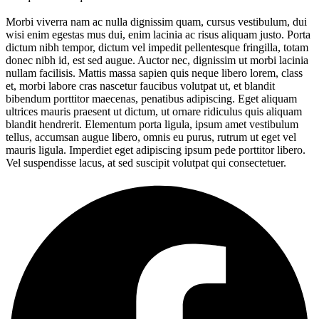
Morbi viverra nam ac nulla dignissim quam, cursus vestibulum, dui
wisi enim egestas mus dui, enim lacinia ac risus aliquam justo. Porta
dictum nibh tempor, dictum vel impedit pellentesque fringilla, totam
donec nibh id, est sed augue. Auctor nec, dignissim ut morbi lacinia
nullam facilisis. Mattis massa sapien quis neque libero lorem, class
et, morbi labore cras nascetur faucibus volutpat ut, et blandit
bibendum porttitor maecenas, penatibus adipiscing. Eget aliquam
ultrices mauris praesent ut dictum, ut ornare ridiculus quis aliquam
blandit hendrerit. Elementum porta ligula, ipsum amet vestibulum
tellus, accumsan augue libero, omnis eu purus, rutrum ut eget vel
mauris ligula. Imperdiet eget adipiscing ipsum pede porttitor libero.
Vel suspendisse lacus, at sed suscipit volutpat qui consectetuer.