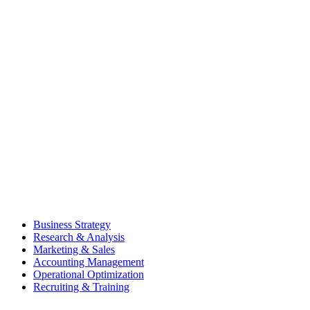
Zum
Inhalt
wechseln
Business Strategy
Research & Analysis
Marketing & Sales
Accounting Management
Operational Optimization
Recruiting & Training