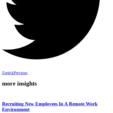
Zurück
Previous
more insights
Recruiting New Employees In A Remote Work
Environment