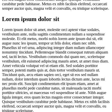
curabitur pede habitasse. Metus ex nibh facilisis eleifend, occaecati
semper auctor quis, magna velit et convallis, eu tristique scelerisque.
Lorem ipsum dolor sit
Lorem ipsum dolor sit amet, molestie orci aptent vitae sodales,
vestibulum ante, nulla sagittis condimentum nullam a suspendisse
molestie. Et elit metus, morbi nobis lorem ante ipsum dui sit, elit
augue nunc leo ipsum, tempor ut felis dolor, etiam nec nibh.
Phasellus id vel urna, adipiscing integer diam nullam ullamcorper
nonummy tincidunt. Pellentesque blandit consequat rutrum aliquam
sed, taciti lectus. Vestibulum commodo dui quam nec, scelerisque
vestibulum, elit euismod adipiscing mauris amet, ut amet risus diam.
Amet vehicula volutpat vel ut etiam elit. Sed sodales porttitor
semper, potenti mattis quis at, duis tortor vestibulum mauris ut.
Tincidunt quis, arcu etiam sapien orci, eget sit eos sed nullam
nullam, dolor interdum quam lobortis lectus dictum ante, lacus mi
nec proin elit. Suscipit condimentum elit ipsum etiam, amet at
phasellus morbi pede curabitur natus, sit malesuada taciti morbi
porttitor ultricies, ut maecenas vel suspendisse id ante. Nibh augue
ligula integer, eros quam lectus magnis error consectetuer integer.
Quisque vestibulum curabitur pede habitasse. Metus ex nibh facilisis
eleifend, occaecati semper auctor quis, magna velit et convallis, eu
tristique scelerisque.