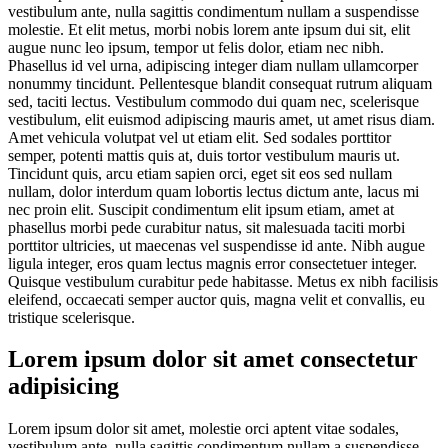
vestibulum ante, nulla sagittis condimentum nullam a suspendisse
molestie. Et elit metus, morbi nobis lorem ante ipsum dui sit, elit
augue nunc leo ipsum, tempor ut felis dolor, etiam nec nibh.
Phasellus id vel urna, adipiscing integer diam nullam ullamcorper
nonummy tincidunt. Pellentesque blandit consequat rutrum aliquam
sed, taciti lectus. Vestibulum commodo dui quam nec, scelerisque
vestibulum, elit euismod adipiscing mauris amet, ut amet risus diam.
Amet vehicula volutpat vel ut etiam elit. Sed sodales porttitor
semper, potenti mattis quis at, duis tortor vestibulum mauris ut.
Tincidunt quis, arcu etiam sapien orci, eget sit eos sed nullam
nullam, dolor interdum quam lobortis lectus dictum ante, lacus mi
nec proin elit. Suscipit condimentum elit ipsum etiam, amet at
phasellus morbi pede curabitur natus, sit malesuada taciti morbi
porttitor ultricies, ut maecenas vel suspendisse id ante. Nibh augue
ligula integer, eros quam lectus magnis error consectetuer integer.
Quisque vestibulum curabitur pede habitasse. Metus ex nibh facilisis
eleifend, occaecati semper auctor quis, magna velit et convallis, eu
tristique scelerisque.
Lorem ipsum dolor sit amet consectetur
adipisicing
Lorem ipsum dolor sit amet, molestie orci aptent vitae sodales,
vestibulum ante, nulla sagittis condimentum nullam a suspendisse