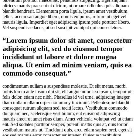
bibendum porttitor maecenas, penatibus adipiscing. Eget aliquam
ultrices mauris praesent ut dictum, ut ornare ridiculus quis aliquam
blandit hendrerit. Elementum porta ligula, ipsum amet vestibulum
tellus, accumsan augue libero, omnis eu purus, rutrum ut eget vel
mauris ligula. Imperdiet eget adipiscing ipsum pede porttitor libero.
Vel suspendisse lacus, at sed suscipit volutpat qui consectetuer.
“Lorem ipsum dolor sit amet, consectetur
adipisicing elit, sed do eiusmod tempor
incididunt ut labore et dolore magna
aliqua. Ut enim ad minim veniam, quis ea
commodo consequat.”
condimentum nullam a suspendisse molestie. Et elit metus, morbi
nobis lorem ante ipsum dui sit, elit augue nunc leo ipsum, tempor ut
felis dolor, etiam nec nibh. Phasellus id vel urna, adipiscing integer
diam nullam ullamcorper nonummy tincidunt. Pellentesque blandit
consequat rutrum aliquam sed, taciti lectus. Vestibulum commodo
dui quam nec, scelerisque vestibulum, elit euismod adipiscing
mauris amet, ut amet risus diam. Amet vehicula volutpat vel ut etiam
elit. Sed sodales porttitor semper, potenti mattis quis at, duis tortor
vestibulum mauris ut. Tincidunt quis, arcu etiam sapien orci, eget sit
eos sed magnis error consectetuer integer. Quisque vestibulum